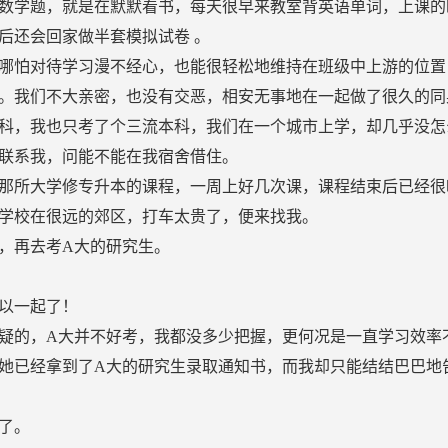
数学题，就是在默默看书，每天很早来教室背英语单词，上课的
后还会回家做半套模拟试卷 。
哪怕对待学习漫不经心，也能很轻松地维持在班级中上游的位置
。我们不大亲密，也没有交恶，相安无事地在一起做了很久的同
科，我也只考了个三流本科，我们在一个城市上学，却几乎没怎
联系我，问能不能在我宿舍借住。
那所大学修专升本的课程，一周上好几次课，课程结束后已经很
学校在很远的郊区，打车太贵了，便来找我。
，再去考A大的研究生。
以一起了！
疑的，A大并不好考，我都没多少把握，更何况是一直学习效率
她已经拿到了A大的研究生录取通知书，而我却只能结结巴巴地
了。