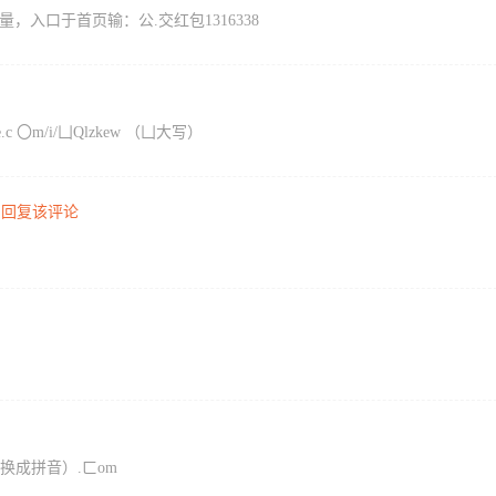
量，入口于首页输：公.交红包1316338
c 〇m/i/凵Qlzkew （凵大写）
8
回复该评论
邦（换成拼音）.ㄈom