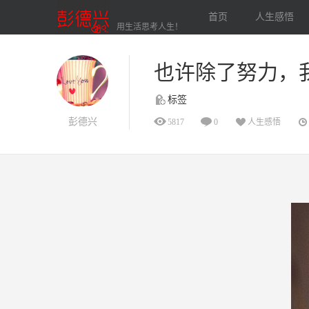
首页
人生感悟
用生活思考人生！
也许除了努力，
标签
彭德兴
5817
0
人生感悟