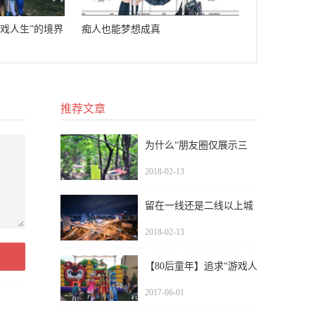
游戏人生”的境界
痴人也能梦想成真
推荐文章
为什么“朋友圈仅展示三
天”比拉黑更可怕？
2018-02-13
留在一线还是二线以上城
市：格局和眼界决定
2018-02-13
【80后童年】追求“游戏人
生”的境界
2017-06-01