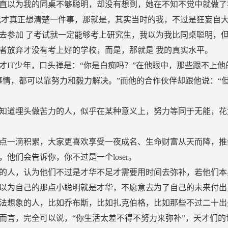
直以为我的同桌不够聪明，却没有想到，她在不知不觉中就做了
我才真正想清楚一件事，那就是，其实当时的我，不过是狂妄自
去参加 了考试就一定能够考上研究生，我以为我比同桌聪明，
者放弃才没有考上好的学校，而是，那就是 我的真实水平。
才IT少年，口头禅是：“你是白痴吗？”在他眼中，那些跟不上
事情，都可以靠努力和毅力解决。”而他的合作伙伴却跟他说：“
知道埋头做苦力的人，似乎在某种意义上，努力等同于无能，花
点一滴积累，大家更喜欢享受一夜成名、生命财富从天而降，推
他们会告诉你，你不过是一个loser。
的人，认为他们不过是才华不足才需要用时间去弥补，若他们本
以为自己的那点小聪明就是才华，不愿意去为了自己的未来付出
法想象的人，比如乔布斯，比如扎克伯格，比如那些不过二十出
而言，完全可以说，“你生活太差不得不努力来弥补”，天才们